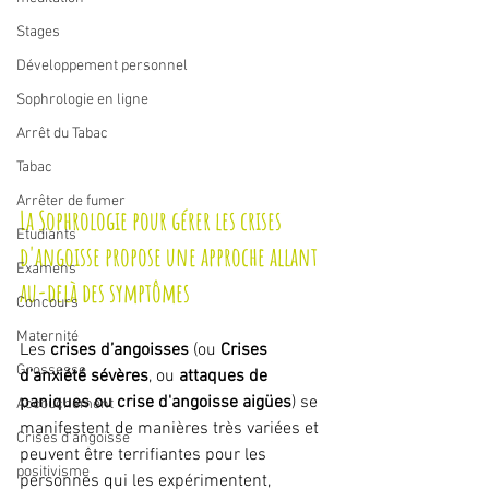
Stages
Développement personnel
Sophrologie en ligne
Arrêt du Tabac
Tabac
Arrêter de fumer
La Sophrologie pour gérer les crises 
Etudiants
d'angoisse propose une approche allant 
Examens
au-delà des symptômes
Concours
Maternité
Les 
crises d’angoisses
 (ou 
Crises 
Grossesse
d’anxiété sévères
, ou 
attaques de 
paniques ou crise d'angoisse aigües
) se 
Accouchement
manifestent de manières très variées et 
Crises d'angoisse
peuvent être terrifiantes pour les 
positivisme
personnes qui les expérimentent, 