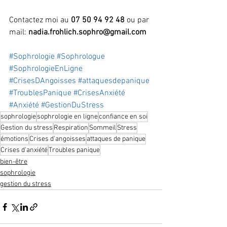
Contactez moi au 
07 50 94 92 48
 ou par 
mail: 
nadia.frohlich.sophro@gmail.com
#Sophrologie
#Sophrologue
#SophrologieEnLigne
#CrisesDAngoisses
#attaquesdepanique
#TroublesPanique
#CrisesAnxiété
#Anxiété
#GestionDuStress
sophrologie
sophrologie en ligne
confiance en soi
Gestion du stress
Respiration
Sommeil
Stress
émotions
Crises d'angoisses
attaques de panique
Crises d'anxiété
Troubles panique
bien-être
sophrologie
gestion du stress