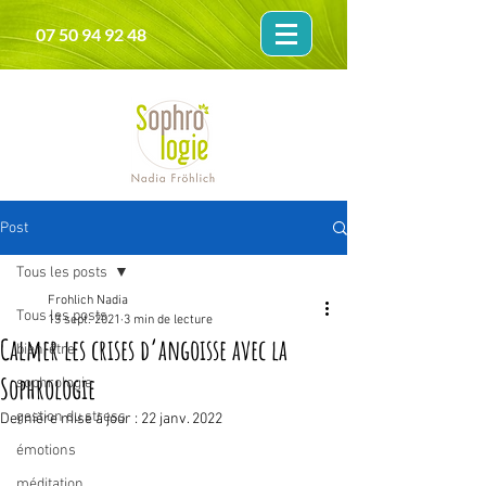
07 50 94 92 48
Post
Tous les posts
Frohlich Nadia
Tous les posts
13 sept. 2021
3 min de lecture
Calmer les crises d’angoisse avec la
bien-être
Sophrologie
sophrologie
gestion du stress
Dernière mise à jour :
22 janv. 2022
émotions
méditation