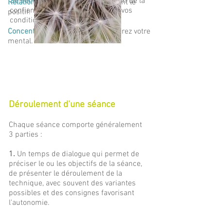
Se sentir soi-même:
Sur le chemin de la
Relation au plaisir:
vivez pleinement le
confiance en soi: libérez-vous de vos
positif.
conditionnements affectifs.
Concentration et lâcher-prise:
libérez votre
mental.
Déroulement d'une séance
Chaque séance comporte généralement
3 parties :
1.
Un temps de dialogue qui permet de
préciser le ou les objectifs de la séance,
de présenter le déroulement de la
technique, avec souvent des variantes
possibles et des consignes favorisant
l'autonomie.