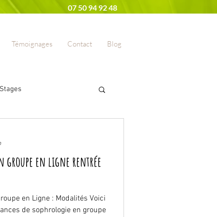
07 50 94 92 48
Témoignages
Contact
Blog
Stages
 fumer
Etudiants
e
en groupe en ligne rentrée
positivisme
oupe en Ligne : Modalités Voici
éances de sophrologie en groupe