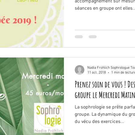
accompagnement sur mesure 
séances en groupe ont elles..
Nadia Frohlich Sophrologue To
11 oct. 2018
1 min de lectur
Prenez soin de vous ! Des séances de Sophrologie en
groupe le Mercredi Matin
La sophrologie se prête parf
groupe. La dynamique du grou
du vécu des exercices...