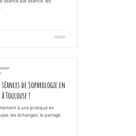
séance par séance, les
.
ulouse
e
 à Toulouse !
aitement à une pratique en
pe, les échanges, le partage