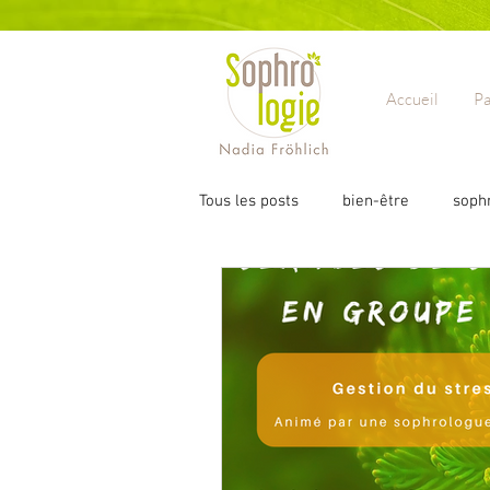
Accueil
Pa
Tous les posts
bien-être
soph
Développement personnel
So
Examens
Concours
Mat
confiance en soi