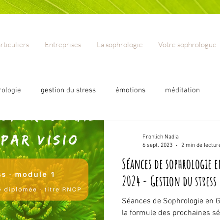
rticuliers
Entreprises
La sophrologie
Votre sophrologue
rologie
gestion du stress
émotions
méditation
phrologie en ligne
Arrêt du Tabac
Tabac
Arrêter de
Frohlich Nadia
6 sept. 2023
2 min de lectur
Séances de sophrologie 
ernité
Grossesse
Accouchement
Crises d'angoisse
2024 - Gestion du stress
Séances de Sophrologie en Gr
la formule des prochaines s