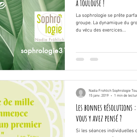
à Toulouse !
La sophrologie se prête parf
groupe. La dynamique du grou
du vécu des exercices...
Nadia Frohlich Sophrologie To
15 janv. 2019
1 min de lectu
Les bonnes résolutions :
vous y avez pensé ?
Si les séances individuelles