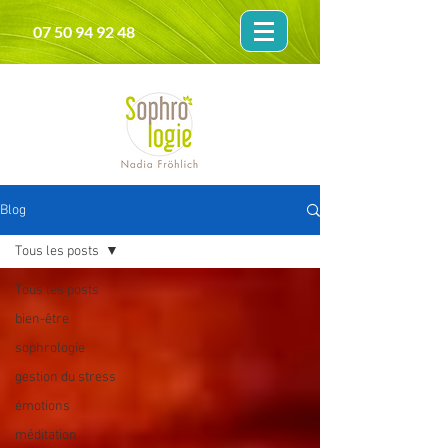
07 50 94 92 48
Blog
Tous les posts
Tous les posts
bien-être
sophrologie
gestion du stress
émotions
méditation