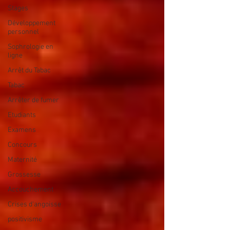
Stages
Développement
personnel
Sophrologie en
ligne
Arrêt du Tabac
Tabac
Arrêter de fumer
Etudiants
Examens
Concours
Maternité
Grossesse
Accouchement
Crises d'angoisse
positivisme