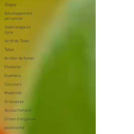
Stages
Développement
personnel
Sophrologie en
ligne
Arrêt du Tabac
Tabac
Arrêter de fumer
Etudiants
Examens
Concours
Maternité
Grossesse
Accouchement
Crises d'angoisse
positivisme