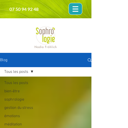
07 50 94 92 48
Blog
Tous les posts
Tous les posts
bien-être
sophrologie
gestion du stress
émotions
méditation