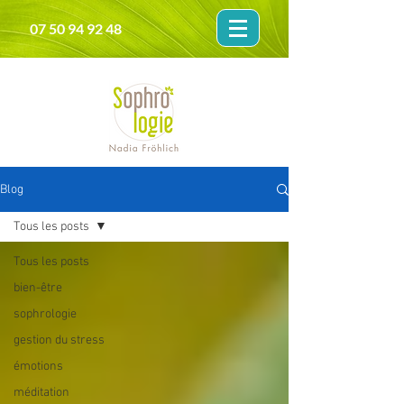
07 50 94 92 48
Blog
Tous les posts
Tous les posts
bien-être
sophrologie
gestion du stress
émotions
méditation