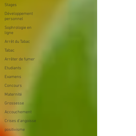
Stages
Développement
personnel
Sophrologie en
ligne
Arrêt du Tabac
Tabac
Arrêter de fumer
Etudiants
Examens
Concours
Maternité
Grossesse
Accouchement
Crises d'angoisse
positivisme