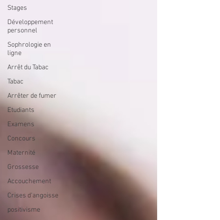
Stages
Développement
personnel
Sophrologie en
ligne
Arrêt du Tabac
Tabac
Arrêter de fumer
Etudiants
Examens
Concours
Maternité
Grossesse
Accouchement
Crises d'angoisse
positivisme