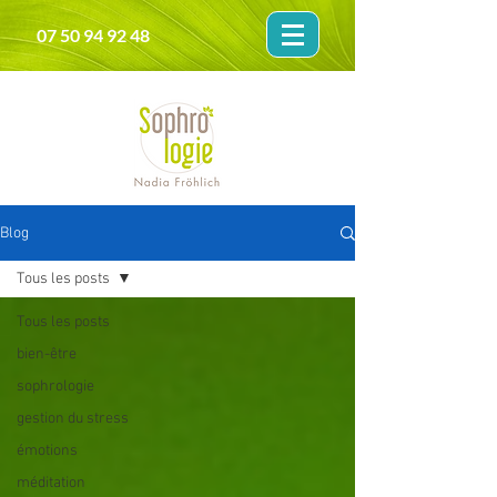
07 50 94 92 48
Blog
Tous les posts
Tous les posts
bien-être
sophrologie
gestion du stress
émotions
méditation