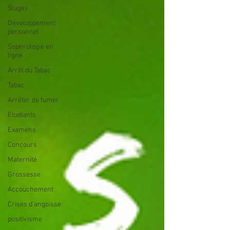
Stages
Développement
personnel
Sophrologie en
ligne
Arrêt du Tabac
Tabac
Arrêter de fumer
Etudiants
Examens
Concours
Maternité
Grossesse
Accouchement
Crises d'angoisse
positivisme