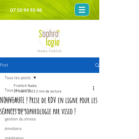
07 50 94 92 48
Post
Tous les posts
Frohlich Nadia
Tous les posts
27 mars 2023
2 min de lecture
NOUVEAUTE ! Prise de RDV en ligne pour les
bien-être
séances de sophrologie par visio !
sophrologie
gestion du stress
émotions
méditation