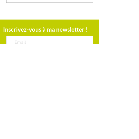
directement en ligne!
ligne rentrée 2024 - Gest
Inscrivez-vous à ma newsletter !
S'Abonner Maintenant