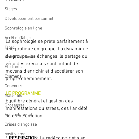
Stages
Développement personnel
Sophrologie en ligne
Arrêt du Tabac
La sophrologie se prête parfaitement à 
Tabac
une pratique en groupe. La dynamique 
du groupe, les échanges, le partage du 
Arrêter de fumer
vécu des exercices sont autant de 
Etudiants
moyens d'enrichir et d'accélérer son 
Examens
propre cheminement.
Concours
LE PROGRAMME
Maternité
Equilibre général et gestion des 
Grossesse
manifestations du stress, des l'anxiété 
Accouchement
ou d'une émotion.
Crises d'angoisse
positivisme
* 
RESPIRATION
: La redécouvrir et s'en 