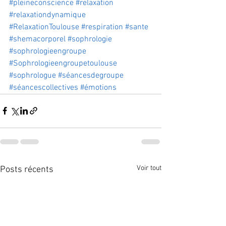
#pleineconscience
#relaxation
#relaxationdynamique
#RelaxationToulouse
#respiration
#sante
#shemacorporel
#sophrologie
#sophrologieengroupe
#Sophrologieengroupetoulouse
#sophrologue
#séancesdegroupe
#séancescollectives
#émotions
Voir tout
Posts récents