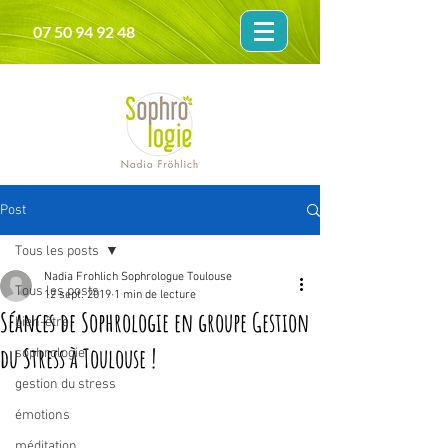
07 50 94 92 48
Post
Tous les posts
Nadia Frohlich Sophrologue Toulouse
Tous les posts
12 sept. 2019
1 min de lecture
Séances de Sophrologie en groupe Gestion
bien-être
du Stress à Toulouse !
sophrologie
gestion du stress
émotions
méditation